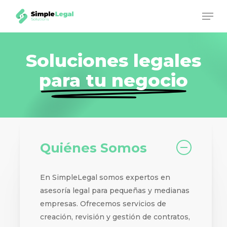
Skip
Men
to
Close
main
Menu
content
Soluciones legales
para tu negocio
Quiénes Somos
En SimpleLegal somos expertos en
asesoría legal para pequeñas y medianas
empresas. Ofrecemos servicios de
creación, revisión y gestión de contratos,